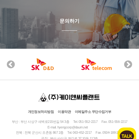
문의하기
개인정보처리방침
이용약관
이메일주소 무단수집거부
부산 : 부산 사상구 새벽로215번길 54 3층
Tel. 051-552-2217
Fax. 051-556-2217
E-mail.
hyengcorp@daum.net
전북 : 전북 군산시 조촌동 867 2층
Tel. 063-452-2217
Fax. 0504-188-2490
공장 : 부산 사상구 괘감로 37 10동 113호